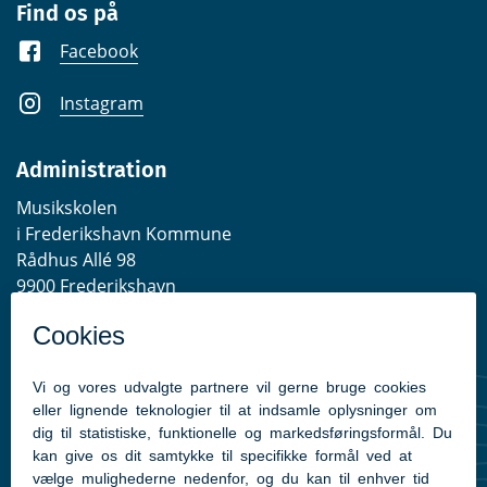
Find os på
Facebook
Instagram
Administration
Musikskolen
i Frederikshavn Kommune
Rådhus Allé 98
9900 Frederikshavn
EAN-lokationsnummer:
5798003515168
Telefontider
Mandag - Torsdag: 10:00-14:00