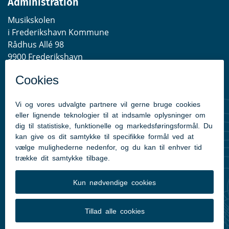
Administration
Musikskolen
i Frederikshavn Kommune
Rådhus Allé 98
9900 Frederikshavn
EAN-lokationsnummer:
5798003515168
Telefontider
Mandag - Torsdag: 10:00-14:00
Fredag: 10.00-12.00
Tlf.:
98 45 59 80
E-mail:
musikskolen@frederikshavn.dk
Tilgængelighedserklæring