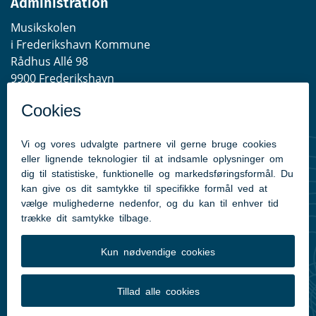
Administration
Musikskolen
i Frederikshavn Kommune
Rådhus Allé 98
9900 Frederikshavn
EAN-lokationsnummer:
5798003515168
Telefontider
Mandag - Torsdag: 10:00-14:00
Fredag: 10.00-12.00
Tlf.:
98 45 59 80
E-mail:
musikskolen@frederikshavn.dk
Tilgængelighedserklæring