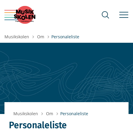
Tilbage til
Musikskolen
Om
Personaleliste
Tilbage til
Musikskolen
Om
Personaleliste
Personaleliste