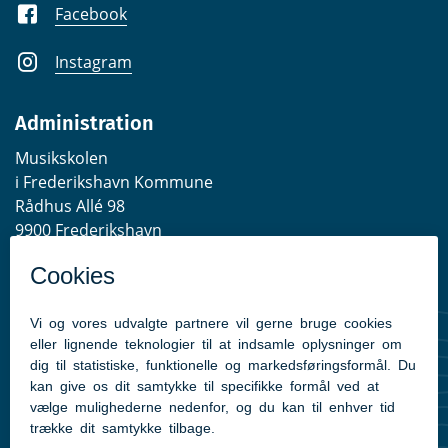
Facebook
Instagram
Administration
Musikskolen
i Frederikshavn Kommune
Rådhus Allé 98
9900 Frederikshavn
EAN-lokationsnummer:
5798003515168
Telefontider
Mandag - Torsdag: 10:00-14:00
Fredag: 10.00-12.00